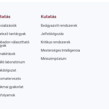
tatás
Kutatás
cializációk
Beágyazott rendszerek
elező tantárgyak
Jelfeldolgozás
badon választható
Kritikus rendszerek
gyak
Mesterséges Intelligencia
akiírások
Miniszimpózium
lló laboratórium
kdolgozat
lomatervezés
kmai gyakorlat
nfolyamok