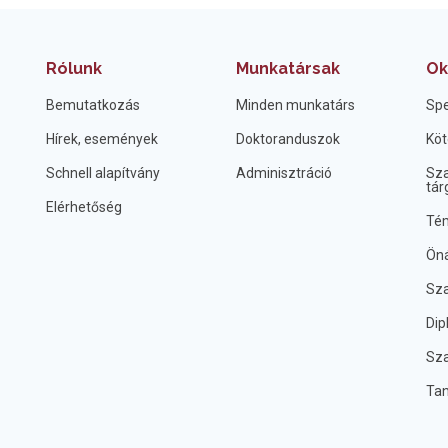
Rólunk
Munkatársak
Ok
Bemutatkozás
Minden munkatárs
Spe
Hírek, események
Doktoranduszok
Köt
Schnell alapítvány
Adminisztráció
Sza
tár
Elérhetőség
Tém
Öná
Sza
Dip
Sza
Ta