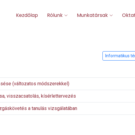
Kezdőlap
Rólunk
Munkatársak
Okta
Informatikus 
esése (változatos módszerekkel)
sa, visszacsatolás, kísérlettervezés
ozgáskövetés a tanulás vizsgálatában