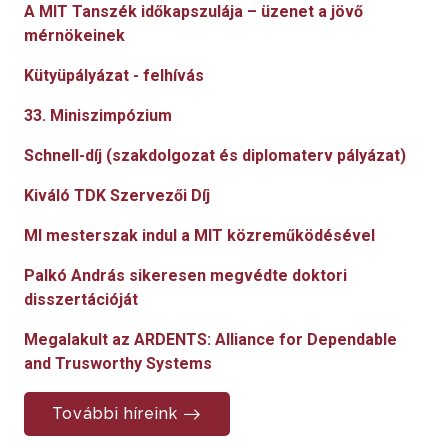
A MIT Tanszék időkapszulája – üzenet a jövő
mérnökeinek
Kütyüpályázat - felhívás
33. Miniszimpózium
Schnell-díj (szakdolgozat és diplomaterv pályázat)
Kiváló TDK Szervezői Díj
MI mesterszak indul a MIT közreműködésével
Palkó András sikeresen megvédte doktori
disszertációját
Megalakult az ARDENTS: Alliance for Dependable
and Trusworthy Systems
További híreink