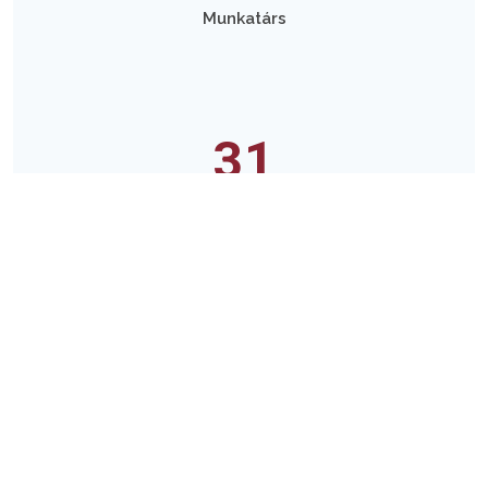
Munkatárs
31
PhD hallgató
3199
Tárgyfelvétel