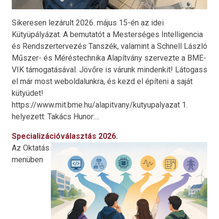
Sikeresen lezárult 2026. május 15-én az idei
Kütyüpályázat. A bemutatót a Mesterséges Intelligencia
és Rendszertervezés Tanszék, valamint a Schnell László
Műszer- és Méréstechnika Alapítvány szervezte a BME-
VIK támogatásával. Jövőre is várunk mindenkit! Látogass
el már most weboldalunkra, és kezd el építeni a saját
kütyüdet!
https://www.mit.bme.hu/alapitvany/kutyupalyazat 1.
helyezett: Takács Hunor:...
Specializációválasztás 2026.
Az Oktatás
menüben