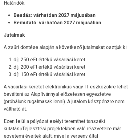
Határidők:
Beadás: várhatóan 2027 májusában
Bemutató: várhatóan 2027 májusában
Jutalmak
A zsűri döntése alapján a következő jutalmakat osztjuk ki:
díj: 250 eFt értékű vásárlási keret
díj: 200 eFt értékű vásárlási keret
díj: 150 eFt értékű vásárlási keret
A vásárlási keretet elektronikus vagy IT eszközökre lehet
beváltani az Alapítvánnyal előzetesen egyeztetve
(próbálunk rugalmasak lenni). A jutalom készpénzre nem
váltható át.
Ezen felül a pályázat esélyt teremthet tanszéki
kutatási/fejlesztési projektekben való részvételre már
egyetemi éveitek alatt, mivel a verseny által