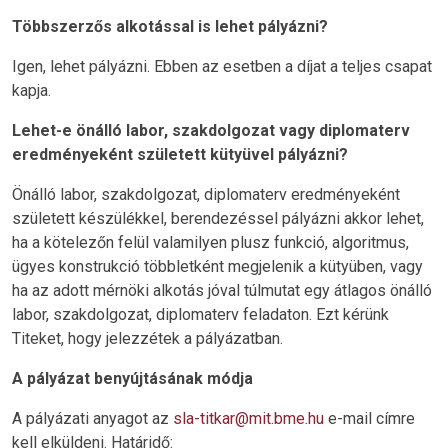
Többszerzős alkotással is lehet pályázni?
Igen, lehet pályázni. Ebben az esetben a díjat a teljes csapat
kapja.
Lehet-e önálló labor, szakdolgozat vagy diplomaterv
eredményeként született kütyüvel pályázni?
Önálló labor, szakdolgozat, diplomaterv eredményeként
született készülékkel, berendezéssel pályázni akkor lehet,
ha a kötelezőn felül valamilyen plusz funkció, algoritmus,
ügyes konstrukció többletként megjelenik a kütyüben, vagy
ha az adott mérnöki alkotás jóval túlmutat egy átlagos önálló
labor, szakdolgozat, diplomaterv feladaton. Ezt kérünk
Titeket, hogy jelezzétek a pályázatban.
A pályázat benyújtásának módja
A pályázati anyagot az
sla-titkar@mit.bme.hu
e-mail címre
kell elküldeni. Határidő: