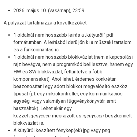
2026. május 10. (vasárnap), 23:59
A pályázat tartalmazza a következőket:
1 oldalnál nem hosszabb leírás a „kütyüről” pdf
formátumban. A leírásból derüljön ki a műszaki tartalom
és a funkcionalitás is.
1 oldalnál nem hosszabb blokkvázlat (nem a kapcsolási
rajz bevágva, nem a programkód beillesztve, hanem egy
HW és SW blokkvázlat, feltüntetve a főbb
komponenseket). Ahol lehet, érdemes konkrétan
beazonosítani egy adott blokkot megvalósító eszköz
típusát (pl. egy mikrokontroller, egy kommunikációs
egység, vagy valamilyen függvénykönyvtár, amit
használtok). Lehet akár egy
kézzel
igényesen
megrajzolt és
igényesen
beszkennelt
blokkvázlat is.
A kütyüről készített fénykép(ek) jpg vagy png