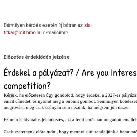
Bármilyen kérdés esetén írj bátran az
sla-
titkar@mit.bme.hu
e-mailcímre.
Előzetes érdeklődés jelzése