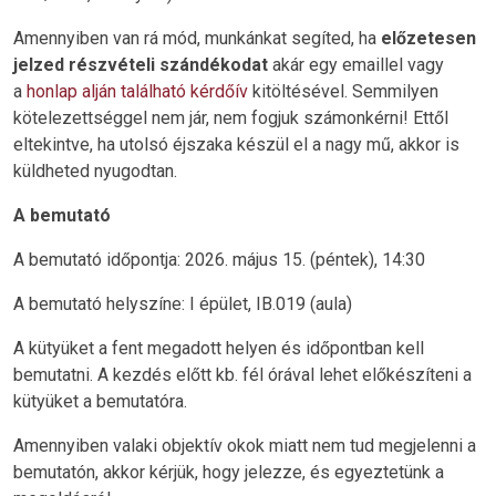
Amennyiben van rá mód, munkánkat segíted, ha
előzetesen
jelzed részvételi szándékodat
akár egy emaillel vagy
a
honlap alján található kérdőív
kitöltésével. Semmilyen
kötelezettséggel nem jár, nem fogjuk számonkérni! Ettől
eltekintve, ha utolsó éjszaka készül el a nagy mű, akkor is
küldheted nyugodtan.
A bemutató
A bemutató időpontja: 2026. május 15. (péntek), 14:30
A bemutató helyszíne: I épület, IB.019 (aula)
A kütyüket a fent megadott helyen és időpontban kell
bemutatni. A kezdés előtt kb. fél órával lehet előkészíteni a
kütyüket a bemutatóra.
Amennyiben valaki objektív okok miatt nem tud megjelenni a
bemutatón, akkor kérjük, hogy jelezze, és egyeztetünk a