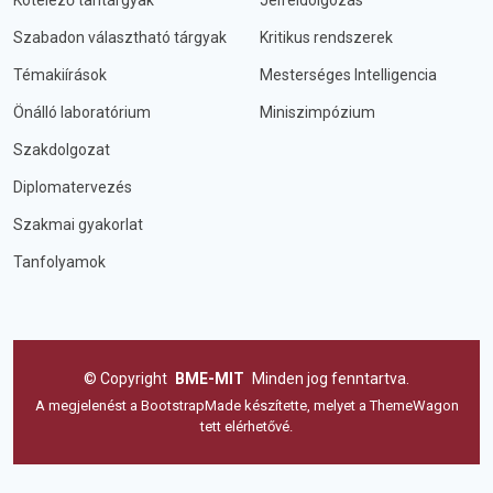
Kötelező tantárgyak
Jelfeldolgozás
Szabadon választható tárgyak
Kritikus rendszerek
Témakiírások
Mesterséges Intelligencia
Önálló laboratórium
Miniszimpózium
Szakdolgozat
Diplomatervezés
Szakmai gyakorlat
Tanfolyamok
©
Copyright
BME-MIT
Minden jog fenntartva.
A megjelenést a
BootstrapMade
készítette, melyet a
ThemeWagon
tett elérhetővé.