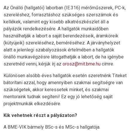
Az Önálló (hallgatói) laborban (IE.316) mérőműszerek, PC-k,
szereléshez, forrasztáshoz szükséges szerszámok és
kellékek, valamint egy kisebb alkatrészkészlet áll a
pályázók rendelkezésére. A hallgatók munkaidőben
használhatják a labort a saját berendezéseik, áramköreik
(kütyüjeik) szereléséhez, beméréséhez. A járványhelyzet
alatt a jelenlegi szabályozások értelmében a hallgatók
önálló munkavégzésre látogathatják a labort, de ha igénybe
szeretnéd venni, kérjük írj az
orosz@mit.bme.hu
címre.
Különösen alsóbb éves hallgatók esetén szeretnénk Titeket
bátorítani azzal, hogy amennyiben szakmai segítségre van
szükségetek, akkor keressetek minket, és szakmai
mentoraink tudnak segíteni! Ez egy jó lehetőség saját
projektmunkák elkezdésére.
Kik vehetnek részt a pályázaton?
A BME-VIK bármely BSc-s és MSc-s hallgatója.