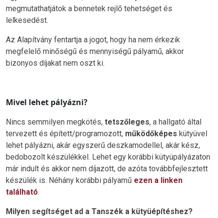
megmutathatjátok a bennetek rejlő tehetséget és
lelkesedést.
Az Alapítvány fentartja a jogot, hogy ha nem érkezik
megfelelő minőségű és mennyiségű pályamű, akkor
bizonyos díjakat nem oszt ki.
Mivel lehet pályázni?
Nincs semmilyen megkötés,
tetszőleges
, a hallgató által
tervezett és épített/programozott,
működőképes
kütyüvel
lehet pályázni, akár egyszerű deszkamodellel, akár kész,
bedobozolt készülékkel. Lehet egy korábbi kütyüpályázaton
már indult és akkor nem díjazott, de azóta továbbfejlesztett
készülék is. Néhány korábbi pályamű
ezen a linken
található
.
Milyen segítséget ad a Tanszék a kütyüépítéshez?