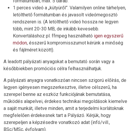
formátumban, max. 5 darab.
1 perces videó a „kütyüről”. Valamilyen online tárhelyen,
letölthető formátumban és javasolt videómegosztó
rendszeren is. (A letölthető videó hossza ne legyen
több, mint 20-30 MB, de inkább kevesebb.
Konvertáláshoz pl. ffmpeg használható
igen egyszerű
módon
, ésszerű kompromisszumot kérünk a minőség
és fájlméret között).
A leadott pályázati anyagokat a bemutató során vagy a
későbbiekben promóciós célra felhasználhatjuk.
A pályázati anyagra vonatkozóan nincsen szigorú előírás, de
legyen igényesen megszerkesztve, illetve célszerű, ha
szerepel benne az eszköz funkciójának bemutatása,
működés alapelvei, érdekes technikai megoldások kiemelve
a saját munkát, illetve minden, amit a terjedelmi korlátoknak
megfelelően érdekesnek tart a Pályázó. Kérjük, hogy
szerepeljen a képzésedre vonatkozó adat (infó/vill.,
BSc/MSc, évfolyam).