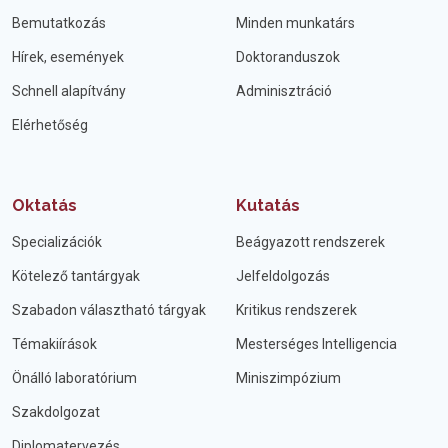
Bemutatkozás
Minden munkatárs
Hírek, események
Doktoranduszok
Schnell alapítvány
Adminisztráció
Elérhetőség
Oktatás
Kutatás
Specializációk
Beágyazott rendszerek
Kötelező tantárgyak
Jelfeldolgozás
Szabadon választható tárgyak
Kritikus rendszerek
Témakiírások
Mesterséges Intelligencia
Önálló laboratórium
Miniszimpózium
Szakdolgozat
Diplomatervezés