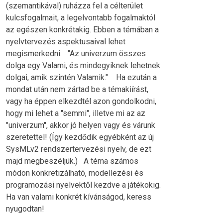
(szemantikával) ruházza fel a célterület
kulcsfogalmait, a legelvontabb fogalmaktól
az egészen konkrétakig. Ebben a témában a
nyelvtervezés aspektusaival lehet
megismerkedni. "Az univerzum összes
dolga egy Valami, és mindegyiknek lehetnek
dolgai, amik szintén Valamik." Ha ezután a
mondat után nem zártad be a témakiírást,
vagy ha éppen elkezdtél azon gondolkodni,
hogy mi lehet a "semmi", illetve mi az az
"univerzum", akkor jó helyen vagy és várunk
szeretettel! (Így kezdődik egyébként az új
SysMLv2 rendszertervezési nyelv, de ezt
majd megbeszéljük.) A téma számos
módon konkretizálható, modellezési és
programozási nyelvektől kezdve a játékokig.
Ha van valami konkrét kívánságod, keress
nyugodtan!