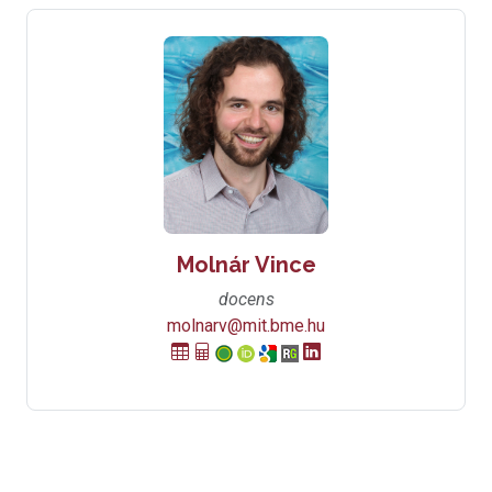
Molnár Vince
docens
molnarv@mit.bme.hu