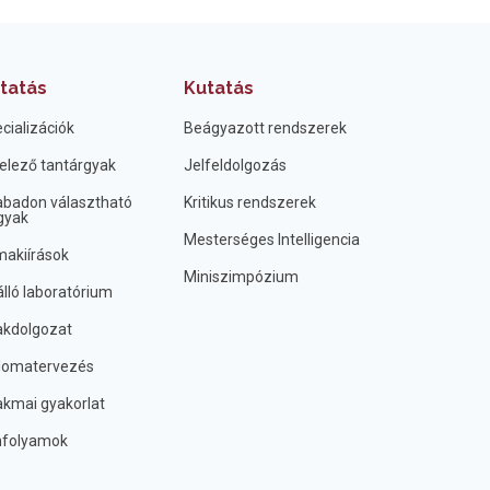
tatás
Kutatás
cializációk
Beágyazott rendszerek
elező tantárgyak
Jelfeldolgozás
badon választható
Kritikus rendszerek
gyak
Mesterséges Intelligencia
akiírások
Miniszimpózium
lló laboratórium
kdolgozat
lomatervezés
kmai gyakorlat
nfolyamok