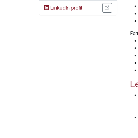
LinkedIn profil
For
L