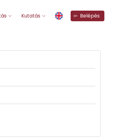
tás
Kutatás
Belépés