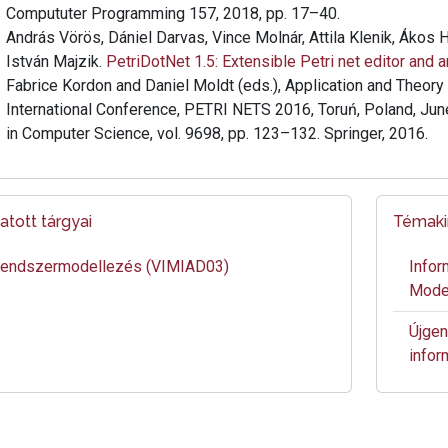
Compututer Programming 157, 2018, pp. 17–40.
András Vörös, Dániel Darvas, Vince Molnár, Attila Klenik, Ákos H
István Majzik.
PetriDotNet 1.5: Extensible Petri net editor and 
Fabrice Kordon and Daniel Moldt (eds.), Application and Theory
International Conference, PETRI NETS 2016, Toruń, Poland, Ju
in Computer Science, vol. 9698, pp. 123–132. Springer, 2016.
atott tárgyai
Témakií
endszermodellezés (VIMIAD03)
Infor
Model
Újgen
infor