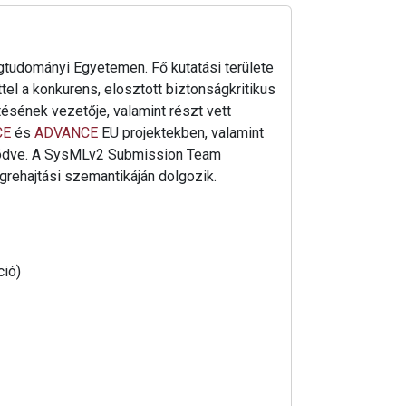
tudományi Egyetemen. Fő kutatási területe
tel a konkurens, elosztott biztonságkritikus
ésének vezetője, valamint részt vett
CE
és
ADVANCE
EU projektekben, valamint
ködve. A SysMLv2 Submission Team
grehajtási szemantikáján dolgozik.
ció)