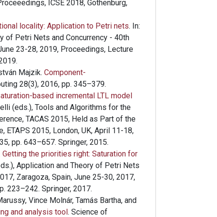
Proceeedings, ICSE 2018, Gothenburg,
onal locality: Application to Petri nets
. In:
ry of Petri Nets and Concurrency - 40th
June 23-28, 2019, Proceedings, Lecture
 2019.
stván Majzik.
Component-
uting 28(3), 2016, pp. 345–379.
aturation-based incremental LTL model
nelli (eds.), Tools and Algorithms for the
ference, TACAS 2015, Held as Part of the
e, ETAPS 2015, London, UK, April 11-18,
35, pp. 643–657. Springer, 2015.
.
Getting the priorities right: Saturation for
eds.), Application and Theory of Petri Nets
017, Zaragoza, Spain, June 25-30, 2017,
p. 223–242. Springer, 2017.
 Marussy, Vince Molnár, Tamás Bartha, and
ing and analysis tool
. Science of