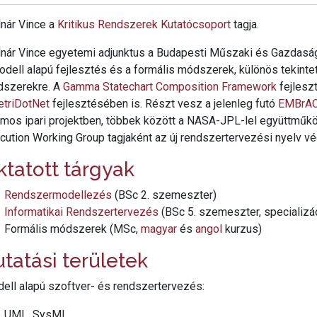
nár Vince a
Kritikus Rendszerek Kutatócsoport
tagja.
nár Vince egyetemi adjunktus a Budapesti Műszaki és Gazdaság
odell alapú fejlesztés és a formális módszerek, különös tekintet
dszerekre. A
Gamma Statechart Composition Framework
fejleszt
etriDotNet
fejlesztésében is. Részt vesz a jelenleg futó
EMBrA
mos ipari projektben, többek között a NASA-JPL-lel együttmű
cution Working Group tagjaként az új rendszertervezési nyelv vé
ktatott tárgyak
Rendszermodellezés
(BSc 2. szemeszter)
Informatikai Rendszertervezés
(BSc 5. szemeszter, specializá
Formális módszerek (MSc,
magyar
és
angol
kurzus)
utatási területek
ell alapú szoftver- és rendszertervezés:
UML, SysML