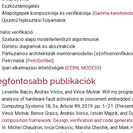
Eszköztámogatás
Állapotgépek kompozíciója és verifikációja: (
Gamma keretrends
Újszerű fejlesztési folyamatok
mális verifikáció:
Szaturáció alapú modellellenőrző algoritmusok
Döntési diagramok és absztrakciók
Párhuzamos architektúrák memóriamodellei (szoftververifikác
Petri-hálók (
PetriDotNet
)
Ipari alkalmazási lehetőségek (
CERN
,
MODES3
)
egfontosabb publikációk
Levente Bajczi, András Vörös, and Vince Molnár. Will my progra
analysis of hardware fault activations in concurrent embedde
Computing Systems 18, 5s, Article 89, 2019. pp. 1–21. (Prese
Vince Molnár, Bence Graics, András Vörös, István Majzik, and Dá
composition framework: Design, verification and code generat
In: Michel Chaudron, Ivica Crnkovic, Marsha Chechik, and Mark 