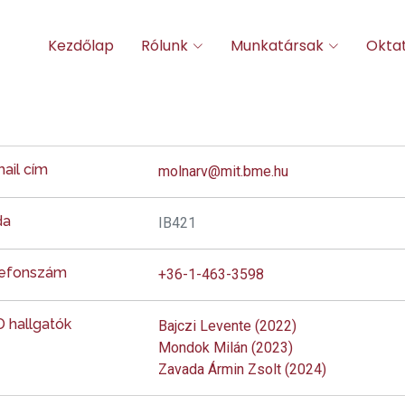
Kezdőlap
Rólunk
Munkatársak
Okta
ail cím
molnarv@mit.bme.hu
da
IB421
lefonszám
+36-1-463-3598
 hallgatók
Bajczi Levente (2022)
Mondok Milán (2023)
Zavada Ármin Zsolt (2024)