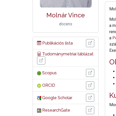
Mol
Molnár Vince
Mol
docens
a m
ren
a
P
Publikációs lista
szá
Exe
Tudománymetriai táblázat
O
Scopus
ORCID
K
Google Scholar
Mod
ResearchGate