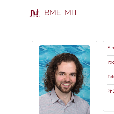
BME-MIT
E-m
Iro
Te
PhD