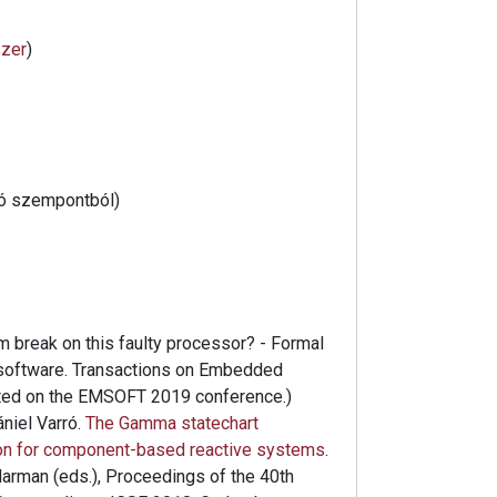
zer
)
ió szempontból)
m break on this faulty processor? - Formal
d software. Transactions on Embedded
nted on the EMSOFT 2019 conference.)
niel Varró.
The Gamma statechart
ion for component-based reactive systems
.
Harman (eds.), Proceedings of the 40th