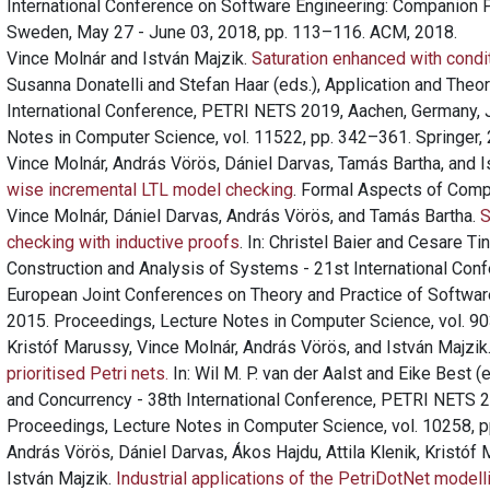
International Conference on Software Engineering: Companion 
Sweden, May 27 - June 03, 2018, pp. 113–116. ACM, 2018.
Vince Molnár and István Majzik.
Saturation enhanced with conditi
Susanna Donatelli and Stefan Haar (eds.), Application and Theo
International Conference, PETRI NETS 2019, Aachen, Germany, 
Notes in Computer Science, vol. 11522, pp. 342–361. Springer,
Vince Molnár, András Vörös, Dániel Darvas, Tamás Bartha, and I
wise incremental LTL model checking
. Formal Aspects of Comp
Vince Molnár, Dániel Darvas, András Vörös, and Tamás Bartha.
S
checking with inductive proofs
. In: Christel Baier and Cesare Ti
Construction and Analysis of Systems - 21st International Con
European Joint Conferences on Theory and Practice of Softwar
2015. Proceedings, Lecture Notes in Computer Science, vol. 90
Kristóf Marussy, Vince Molnár, András Vörös, and István Majzik
prioritised Petri nets.
In: Wil M. P. van der Aalst and Eike Best (
and Concurrency - 38th International Conference, PETRI NETS 2
Proceedings, Lecture Notes in Computer Science, vol. 10258, p
András Vörös, Dániel Darvas, Ákos Hajdu, Attila Klenik, Kristóf
István Majzik.
Industrial applications of the PetriDotNet modell