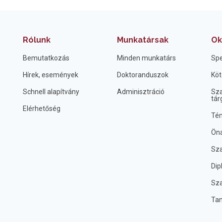
Rólunk
Munkatársak
Ok
Bemutatkozás
Minden munkatárs
Spe
Hírek, események
Doktoranduszok
Köt
Schnell alapítvány
Adminisztráció
Sza
tár
Elérhetőség
Tém
Öná
Sza
Dip
Sza
Ta