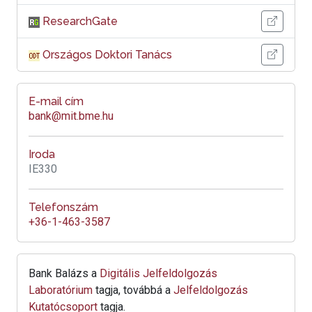
ResearchGate
Országos Doktori Tanács
E-mail cím
bank@mit.bme.hu
Iroda
IE330
Telefonszám
+36-1-463-3587
Bank Balázs a
Digitális Jelfeldolgozás
Laboratórium
tagja, továbbá a
Jelfeldolgozás
Kutatócsoport
tagja.