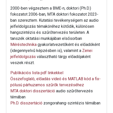
2000-ben végzeztem a BME-n, doktori (Ph.D.)
fokozatot 2006-ban, MTA doktori fokozatot 2023-
ban szereztem. Kutatási tevékenységem az audio
jelfeldolgozás témaköréhez kötődik, különösen
hangszintézis és szűrőtervezés területen. A
tanszék oktatási munkájában elsősorban
Méréstechnika
gyakorlatvezetőként és előadóként
(idegennyelvű képzésben is), valamint a
Zenei
jelfeldolgozás
választható tárgy előadójaként
veszek részt.
Publikációs lista pdf linkekkel
Összefoglaló, előadás videó és MATLAB kód a fix-
pólusú párhuzamos szűrők tervezéséhez
MTA doktori disszertáció
audio szűrőtervezés
témában
Ph.D. disszertáció
zongorahang-szintézis témában