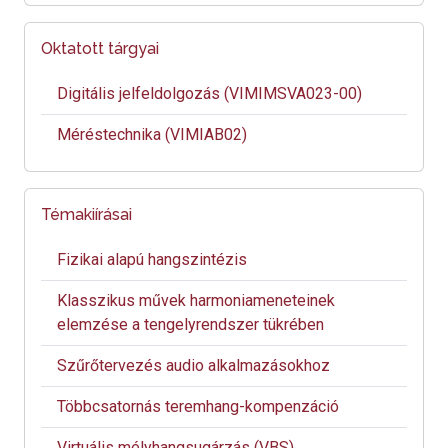
Oktatott tárgyai
Digitális jelfeldolgozás (VIMIMSVA023-00)
Méréstechnika (VIMIAB02)
Témakiírásai
Fizikai alapú hangszintézis
Klasszikus művek harmoniameneteinek
elemzése a tengelyrendszer tükrében
Szűrőtervezés audio alkalmazásokhoz
Többcsatornás teremhang-kompenzáció
Virtuális mélyhangsugárzás (VBS)