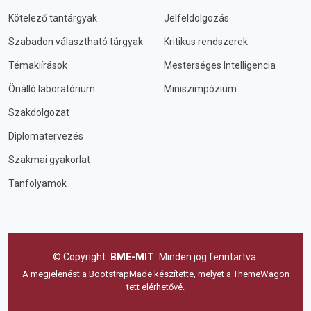
Kötelező tantárgyak
Jelfeldolgozás
Szabadon választható tárgyak
Kritikus rendszerek
Témakiírások
Mesterséges Intelligencia
Önálló laboratórium
Miniszimpózium
Szakdolgozat
Diplomatervezés
Szakmai gyakorlat
Tanfolyamok
©
Copyright
BME-MIT
Minden jog fenntartva.
A megjelenést a
BootstrapMade
készítette, melyet a
ThemeWagon
tett elérhetővé.