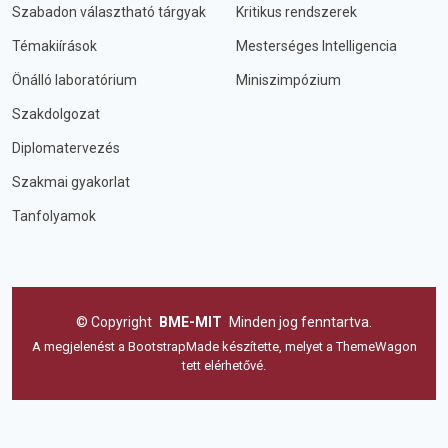
Szabadon választható tárgyak
Kritikus rendszerek
Témakiírások
Mesterséges Intelligencia
Önálló laboratórium
Miniszimpózium
Szakdolgozat
Diplomatervezés
Szakmai gyakorlat
Tanfolyamok
©
Copyright
BME-MIT
Minden jog fenntartva.
A megjelenést a
BootstrapMade
készítette, melyet a
ThemeWagon
tett elérhetővé.