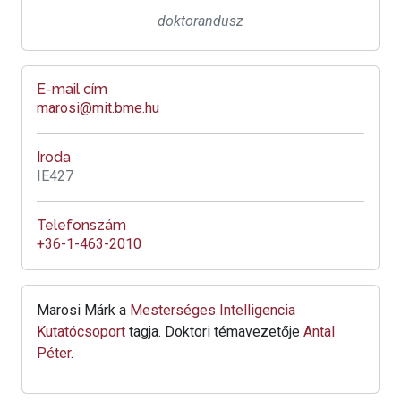
doktorandusz
E-mail cím
marosi@mit.bme.hu
Iroda
IE427
Telefonszám
+36-1-463-2010
Marosi Márk a
Mesterséges Intelligencia
Kutatócsoport
tagja. Doktori témavezetője
Antal
Péter
.