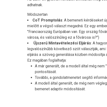
adhatnak.
Módszertan
CoT Promptolás
: A bemeneti kérdéseket úg
mielőtt a végső választ megadná. Ez egy emberi 
"Franciaország Európában van. Egy ország fővá
városa, és valószínűleg ez a fővárosa is?")
Újszerű Mintavételezési Eljárás
: A hagyo
legvalószínűbb következő szót választják, ami
eljárás a szöveg generálása közben módosítja a 
Ez magában foglalhatja:
A már generált, de a modell által még nem 
pontosítását.
További, a gondolatmenetet segítő inform
A modell által generált, de még nem végleg
bemenet adaptív módosítását.