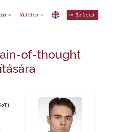
tás
Kutatás
Belépés
hain-of-thought
ítására
CoT)
t