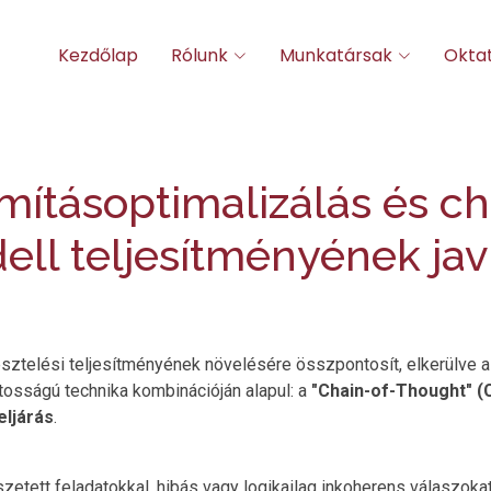
Kezdőlap
Rólunk
Munkatársak
Okta
ámításoptimalizálás és c
ll teljesítményének jav
esztelési teljesítményének növelésére összpontosít, elkerülve a
tosságú technika kombinációján alapul: a
"Chain-of-Thought" (
eljárás
.
tett feladatokkal, hibás vagy logikailag inkoherens válaszoka