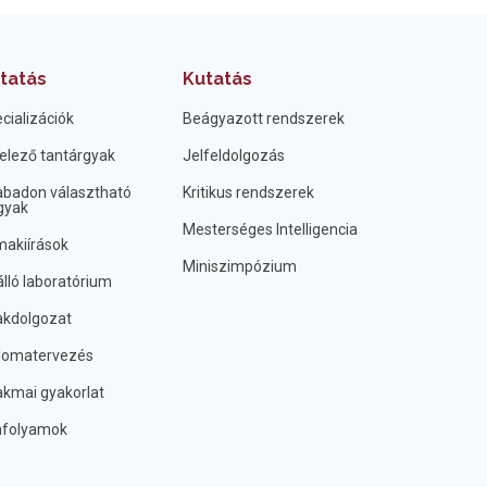
tatás
Kutatás
cializációk
Beágyazott rendszerek
elező tantárgyak
Jelfeldolgozás
badon választható
Kritikus rendszerek
gyak
Mesterséges Intelligencia
akiírások
Miniszimpózium
lló laboratórium
kdolgozat
lomatervezés
kmai gyakorlat
nfolyamok