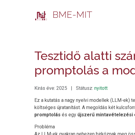
BME-MIT
Tesztidő alatti sz
promptolás a mode
Kirás éve: 2025 | Státusz:
nyitott
Ez a kutatás a nagy nyelvi modellek (LLM-ek) t
költséges újratanítást. A megoldás két kulcsfon
promptolás
és egy
újszerű mintavételezési 
Probléma
Az LLM-ek gyakran nehezen birkóznak meg össze