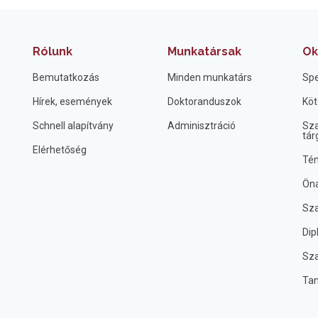
Rólunk
Munkatársak
Ok
Bemutatkozás
Minden munkatárs
Spe
Hírek, események
Doktoranduszok
Köt
Schnell alapítvány
Adminisztráció
Sza
tár
Elérhetőség
Tém
Öná
Sza
Dip
Sza
Ta