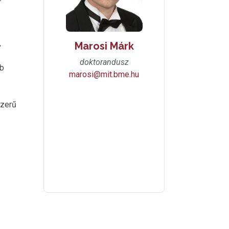
,
Marosi Márk
doktorandusz
bb
marosi@mit.bme.hu
szerű