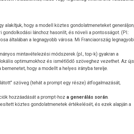
y alakítjuk, hogy a modell köztes gondolatmeneteket generáljon
gondolkodási lánchoz hasonlít, és növeli a pontosságot. (Pl.:
rosa általában a legnagyobb városa. Mi Franciaország legnagyo
mányos mintavételezési módszerek (pl., top-k) gyakran a
 lokális optimumokhoz és ismétlődő szöveghez vezethet. Az új
bemenetet, hogy a modellt a helyes irányba terelje.
"látott" szöveg (tehát a prompt egy része) átfogalmazását,
ációk hozzáadását a prompt-hoz
a generálás során
.
esített köztes gondolatmenetek értékelését, és ezek alapján a