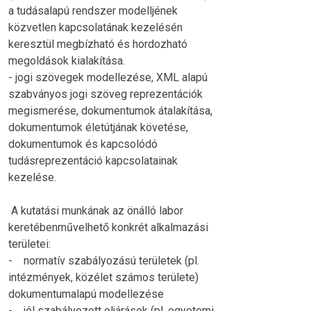
a tudásalapú rendszer modelljének
közvetlen kapcsolatának kezelésén
keresztül megbízható és hordozható
megoldások kialakítása.
- jogi szövegek modellezése, XML alapú
szabványos jogi szöveg reprezentációk
megismerése, dokumentumok átalakítása,
dokumentumok életútjának követése,
dokumentumok és kapcsolódó
tudásreprezentáció kapcsolatainak
kezelése.
A kutatási munkának az önálló labor
keretébenművelhető konkrét alkalmazási
területei:
- normatív szabályozású területek (pl.
intézmények, közélet számos területe)
dokumentumalapú modellezése
- jól szabályozott eljárások (pl. egyetemi