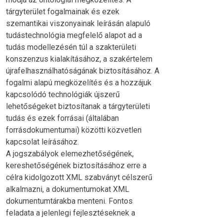
tárgyterület fogalmainak és ezek
szemantikai viszonyainak leírásán alapuló
tudástechnológia megfelelő alapot ad a
tudás modellezésén túl a szakterületi
konszenzus kialakításához, a szakértelem
újrafelhasználhatóságának biztosításához. A
fogalmi alapú megközelítés és a hozzájuk
kapcsolódó technológiák újszerű
lehetőségeket biztosítanak a tárgyterületi
tudás és ezek forrásai (általában
forrásdokumentumai) közötti közvetlen
kapcsolat leírásához.
A jogszabályok elemezhetőségének,
kereshetőségének biztosításához erre a
célra kidolgozott XML szabványt célszerű
alkalmazni, a dokumentumokat XML
dokumentumtárakba menteni. Fontos
feladata a jelenlegi fejlesztéseknek a