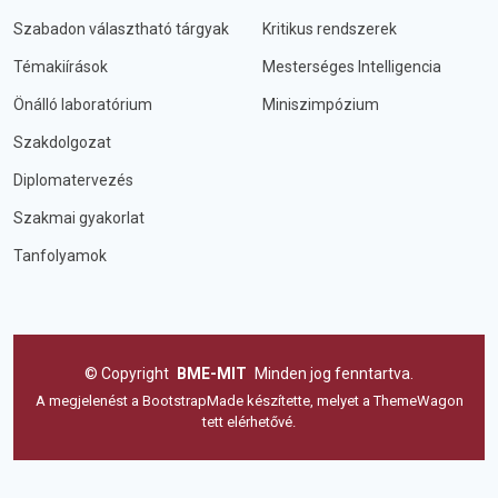
Szabadon választható tárgyak
Kritikus rendszerek
Témakiírások
Mesterséges Intelligencia
Önálló laboratórium
Miniszimpózium
Szakdolgozat
Diplomatervezés
Szakmai gyakorlat
Tanfolyamok
©
Copyright
BME-MIT
Minden jog fenntartva.
A megjelenést a
BootstrapMade
készítette, melyet a
ThemeWagon
tett elérhetővé.