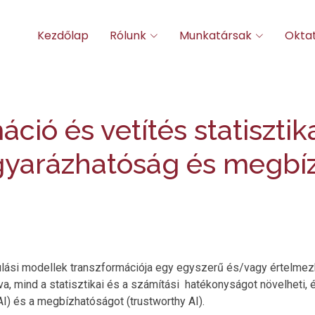
Kezdőlap
Rólunk
Munkatársak
Okta
ció és vetítés statisztik
yarázhatóság és megbíz
lási modellek transzformációja egy egyszerű és/vagy értelmez
a, mind a statisztikai és a számítási hatékonyságot növelheti, 
I) és a megbízhatóságot (trustworthy AI).