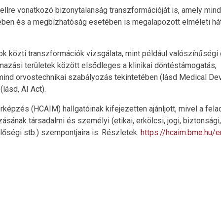
dellre vonatkozó bizonytalanság transzformációját is, amely mind
ében és a megbízhatóság esetében is megalapozott elméleti hát
k közti transzformációk vizsgálata, mint például valószínűségi
mazási területek között elsődleges a klinikai döntéstámogatás,
nd orvostechnikai szabályozás tekintetében (lásd Medical De
ásd, AI Act).
pzés (HCAIM) hallgatóinak kifejezetten ajánljott, mivel a fela
ásának társadalmi és személyi (etikai, erkölcsi, jogi, biztonsági,
őségi stb.) szempontjaira is. Részletek:
https://hcaim.bme.hu/