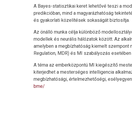
A Bayes-statisztikai keret lehetővé teszi a mo
predikcióban, mind a magyarázhatóság tekintet
és gyakorlati közelítések sokaságát biztosítja.
Az önálló munka célja különböző modellosztályo
modellek és neurális hálózatok között. Az alkal
amelyben a megbízhatóság kiemelt szempont mi
Regulation, MDR) és MI szabályozás esetében (l
A téma az emberközpontú MI kiegészítő mesterké
kiterjedhet a mesterséges intelligencia alkalmaz
megbízhatósági, értelmezhetőségi, esélyegyenl
bme/