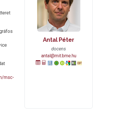
teret
 gráfos
Antal Péter
vice
docens
antal@mit.bme.hu
dat
en/msc-