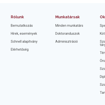
Rólunk
Munkatársak
Ok
Bemutatkozás
Minden munkatárs
Spe
Hírek, események
Doktoranduszok
Köt
Schnell alapítvány
Adminisztráció
Sza
tár
Elérhetőség
Tém
Öná
Sza
Dip
Sza
Ta