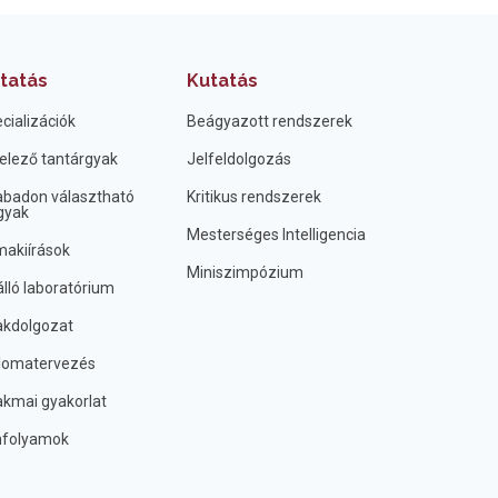
tatás
Kutatás
cializációk
Beágyazott rendszerek
elező tantárgyak
Jelfeldolgozás
badon választható
Kritikus rendszerek
gyak
Mesterséges Intelligencia
akiírások
Miniszimpózium
lló laboratórium
kdolgozat
lomatervezés
kmai gyakorlat
nfolyamok