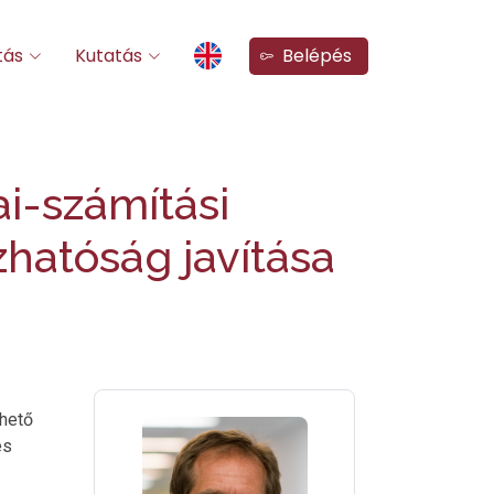
tás
Kutatás
Belépés
ai-számítási
hatóság javítása
hető
és