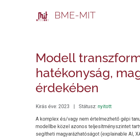
BME-MIT
Modell transzformá
hatékonyság, mag
érdekében
Kirás éve: 2023 | Státusz:
nyitott
A komplex és/vagy nem értelmezhető gépi tanu
modellbe közel azonos teljesítményszintet tartv
segítheti magyarázhatóságot (explainable AI, XA