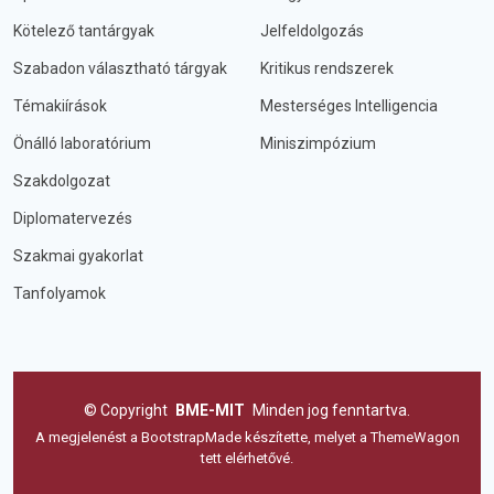
Kötelező tantárgyak
Jelfeldolgozás
Szabadon választható tárgyak
Kritikus rendszerek
Témakiírások
Mesterséges Intelligencia
Önálló laboratórium
Miniszimpózium
Szakdolgozat
Diplomatervezés
Szakmai gyakorlat
Tanfolyamok
©
Copyright
BME-MIT
Minden jog fenntartva.
A megjelenést a
BootstrapMade
készítette, melyet a
ThemeWagon
tett elérhetővé.