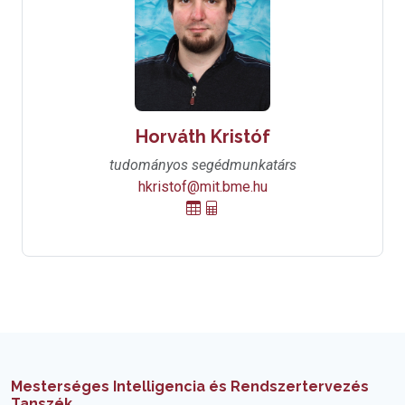
Horváth Kristóf
tudományos segédmunkatárs
hkristof@mit.bme.hu
Mesterséges Intelligencia és Rendszertervezés
Tanszék