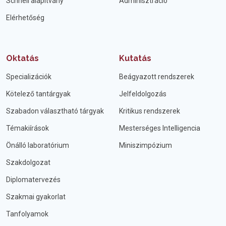
Schnell alapítvány
Adminisztráció
Elérhetőség
Oktatás
Kutatás
Specializációk
Beágyazott rendszerek
Kötelező tantárgyak
Jelfeldolgozás
Szabadon választható tárgyak
Kritikus rendszerek
Témakiírások
Mesterséges Intelligencia
Önálló laboratórium
Miniszimpózium
Szakdolgozat
Diplomatervezés
Szakmai gyakorlat
Tanfolyamok