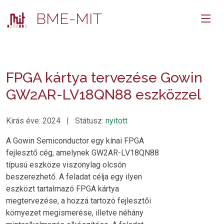
BME-MIT
FPGA kártya tervezése Gowin
GW2AR-LV18QN88 eszközzel
Kirás éve: 2024 | Státusz:
nyitott
A Gowin Semiconductor egy kínai FPGA
fejlesztő cég, amelynek GW2AR-LV18QN88
típusú eszköze viszonylag olcsón
beszerezhető. A feladat célja egy ilyen
eszközt tartalmazó FPGA kártya
megtervezése, a hozzá tartozó fejlesztői
környezet megismerése, illetve néhány