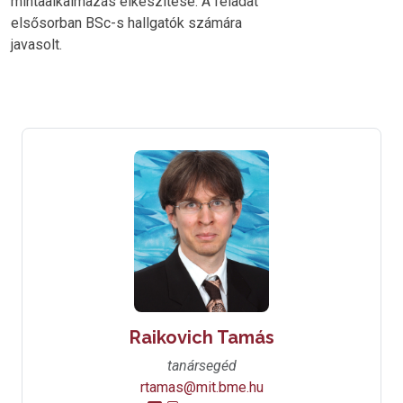
mintaalkalmazás elkészítése. A feladat
elsősorban BSc-s hallgatók számára
javasolt.
Raikovich Tamás
tanársegéd
rtamas@mit.bme.hu