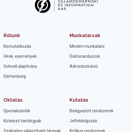
Rólunk
Munkatársak
Bemutatkozás
Minden munkatárs
Hírek, események
Doktoranduszok
Schnell alapítvány
Adminisztráció
Elérhetőség
Oktatás
Kutatás
Specializációk
Beágyazott rendszerek
Kötelező tantárgyak
Jelfeldolgozás
Szabadon választható tárgyak
Kritikus rendszerek