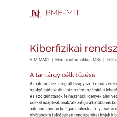
BME-MIT
Kiberfizikai rends
VIMIMA02 | Mérnökinformatikus MSc | Félév: 
A tantárgy célkitűzése
Az internethez integrált beágyazott rendszerekne
szolgáltatások által biztosított számítási lehet
és szolgáltatások felhasználói igények által 
sokkal adaptívabbnak/átkonfigurálhatóbbnak kell
autonóm módon kell garantálniuk a folyamatos m
elvárásokra felkészített rendszereket hívjuk k