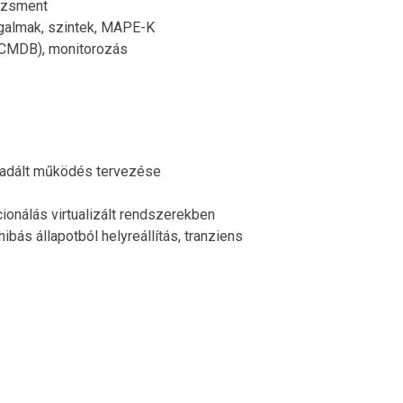
edzsment
ogalmak, szintek, MAPE-K
 (CMDB), monitorozás
egradált működés tervezése
ionálás virtualizált rendszerekben
bás állapotból helyreállítás, tranziens