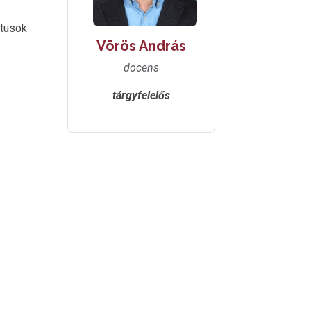
ktusok
Vörös András
docens
tárgyfelelős