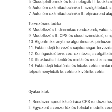
5. Cloud platformok és technológiák II.: kocká
6. Autonóm számítástechnika I.: szolgáltatásb
7. Autonóm számítástechnika II.: eljárásrend 
Tervezésmetodika
8. Modellezés I.: dinamikus rendszerek, valós
9. Modellezés II.: CPS és cloud szimuláció, e
10. Algoritmika: anytime algoritmusok, párhuza
11. Futási idejű tervezés sajátosságai: tervez
12. Konfigurációtervezés: szintézis, szolgálta
13. Strukturális hibatűrés mintái és mechanizmu
14. Futásidejű hibatűrés és hibakezelés mintái 
teljesítményhibák kezelése, kivételkezelés
Gyakorlatok:
1. Rendszer specifikáció írása CPS rendszerhe
2. Egyszerű szenzorfúziós feladat modellezé