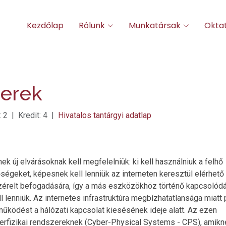
Kezdőlap
Rólunk
Munkatársak
Okta
zerek
2 | Kredit: 4 |
Hivatalos tantárgyi adatlap
k új elvárásoknak kell megfelelniük: ki kell használniuk a felhő
őségeket, képesnek kell lenniük az interneten keresztül elérhető
vezérelt befogadására, így a más eszközökhöz történő kapcsoló
 lenniük. Az internetes infrastruktúra megbízhatatlansága miatt
űködést a hálózati kapcsolat kiesésének ideje alatt. Az ezen
iberfizikai rendszereknek (Cyber-Physical Systems - CPS), amikn