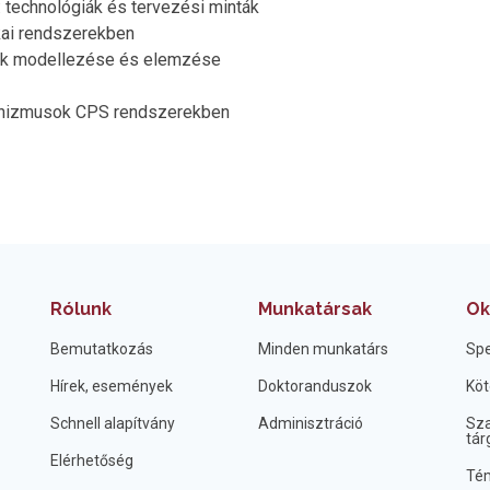
: technológiák és tervezési minták
ikai rendszerekben
nek modellezése és elemzése
chanizmusok CPS rendszerekben
Rólunk
Munkatársak
Ok
Bemutatkozás
Minden munkatárs
Spe
Hírek, események
Doktoranduszok
Köt
Schnell alapítvány
Adminisztráció
Sza
tár
Elérhetőség
Tém