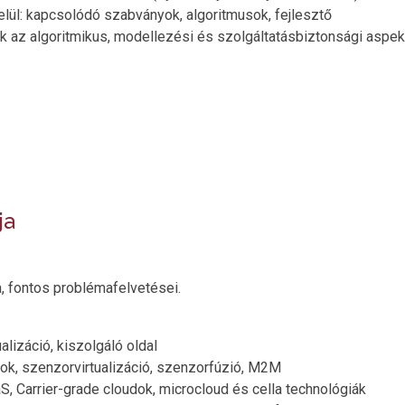
 belül: kapcsolódó szabványok, algoritmusok, fejlesztő
 az algoritmikus, modellezési és szolgáltatásbiztonsági aspe
ja
a, fontos problémafelvetései.
ualizáció, kiszolgáló oldal
sok, szenzorvirtualizáció, szenzorfúzió, M2M
aS, Carrier-grade cloudok, microcloud és cella technológiák