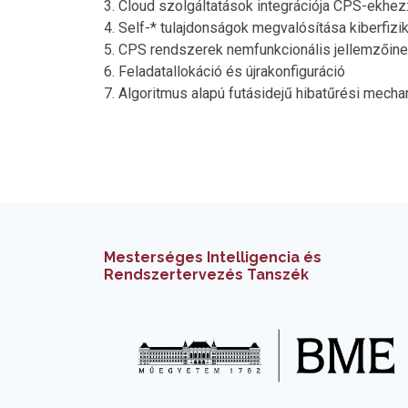
3. Cloud szolgáltatások integrációja CPS-ekhez
4. Self-* tulajdonságok megvalósítása kiberfiz
5. CPS rendszerek nemfunkcionális jellemzői
6. Feladatallokáció és újrakonfiguráció
7. Algoritmus alapú futásidejű hibatűrési me
Mesterséges Intelligencia és
Rendszertervezés Tanszék