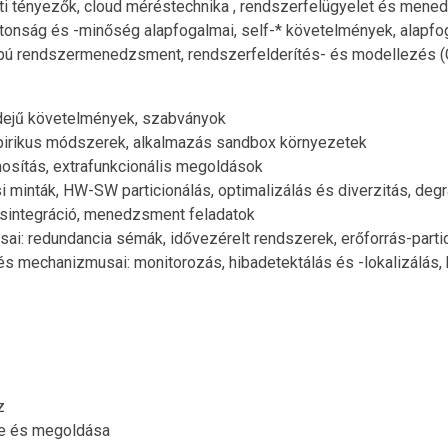
zati tényezők, cloud méréstechnika , rendszerfelügyelet és men
iztonság és -minőség alapfogalmai, self-* követelmények, alapf
alapú rendszermenedzsment, rendszerfelderítés- és modellezés
 idejű követelmények, szabványok
mpirikus módszerek, alkalmazás sandbox környezetek
mosítás, extrafunkcionális megoldások
ési minták, HW-SW particionálás, optimalizálás és diverzitás, d
tásintegráció, menedzsment feladatok
sai: redundancia sémák, idővezérelt rendszerek, erőforrás-partic
és mechanizmusai: monitorozás, hibadetektálás és -lokalizálás, hi
z
se és megoldása