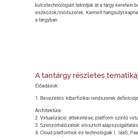
kulcstechnológiáit tekintjük át a tárgy keretein
eszközök/módszerek. Kiemelt hangsúlyt kapnak
a tárgyban.
A tantárgy részletes tematiká
Előadások:
1. Bevezetés: kiberfizikai rendszerek definíciój
Architektúra
2. Virtualizáció: áttekintése, platform szintű virt
3. Szenzorhálózatok: elosztott alapszolgáltatá
4. Cloud platformok és technológiák I.: IaaS, Pa