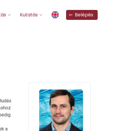
tás
Kutatás
Belépés
 tudás
dáshoz
 pedig
ek a