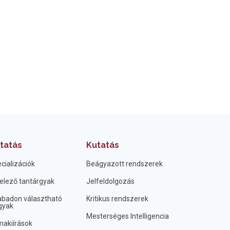
tatás
Kutatás
cializációk
Beágyazott rendszerek
elező tantárgyak
Jelfeldolgozás
badon választható
Kritikus rendszerek
gyak
Mesterséges Intelligencia
akiírások