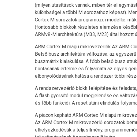
(milyen utasítások vannak, miben tér el egymás
különbségei a többi M sorozathoz képest). Mem
Cortex M sorozatok programozói modellje: műkö
(fontosabb blokkok részletes elemzése később):
ARMv8-M architektúra (M33, M23) által hozott 
ARM Cortex M magú mikrovezérlők Az ARM Corte
Belső busz architektúra változása: az egyszer
buszmátrix kialakulása. A főbb belső busz str
bontásának értelme és folyamata az egyes gene
elbonyolódásának hatása a rendszer többi rész
A rendszervezérlő blokk felépítése és feladata, a
A flash gyorsító modul megjelenése és változá
és főbb funkciói. A reset utáni elindulás folyam
A piacon kapható ARM Cortex M alapú mikrovezér
Az ARM Cortex M mikrovezérlő sorozatok bemuta
elhelyezkedésük a teljesítmény, programmemóri