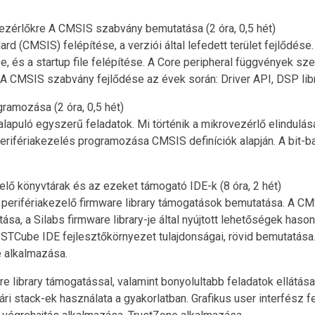
zérlőkre A CMSIS szabvány bemutatása (2 óra, 0,5 hét)
rd (CMSIS) felépítése, a verziói által lefedett terület fejlődés
 és a startup file felépítése. A Core peripheral függvények szer
A CMSIS szabvány fejlődése az évek során: Driver API, DSP libr
ramozása (2 óra, 0,5 hét)
apuló egyszerű feladatok. Mi történik a mikrovezérlő elindulása
erifériakezelés programozása CMSIS definíciók alapján. A bit-ba
elő könyvtárak és az ezeket támogató IDE-k (8 óra, 2 hét)
ott perifériakezelő firmware library támogatások bemutatása. A 
sa, a Silabs firmware library-je által nyújtott lehetőségek has
STCube IDE fejlesztőkörnyezet tulajdonságai, rövid bemutatás
e alkalmazása.
re library támogatással, valamint bonyolultabb feladatok ellátá
 stack-ek használata a gyakorlatban. Grafikus user interfész f