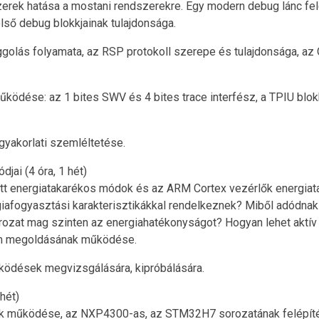
zerek hatása a mostani rendszerekre. Egy modern debug lánc f
lső debug blokkjainak tulajdonsága.
buggolás folyamata, az RSP protokoll szerepe és tulajdonsága,
űködése: az 1 bites SWV és 4 bites trace interfész, a TPIU bl
gyakorlati szemléltetése.
ai (4 óra, 1 hét)
ott energiatakarékos módok és az ARM Cortex vezérlők energiata
rgiafogyasztási karakterisztikákkal rendelkeznek? Miből adódnak
ozat mag szinten az energiahatékonyságot? Hogyan lehet aktí
tem megoldásának működése.
űködések megvizsgálására, kipróbálására.
hét)
ők működése, az NXP4300-as, az STM32H7 sorozatának felépíté