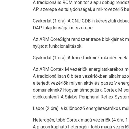
A tradicionális ROM monitor alapú debug rends
AP szerepe és tulajdonságai, a mikrovezérlő be
Gyakorlat (1 óra): A GNU GDB-n keresztüli de
DAP tulajdonságai is szerepe.
Az ARM CoreSight rendszer trace blokkjainak m
nyújtott funkcionalitások.
Gyakorlat (1 óra): A trace funkciók mködésének 
Az ARM Cortex M vezérlők energiatakarékos módj
A tradicionálisan 8 bites vezérlőkben alkalmaz
elterjedt vezérlők milyen aktív és passzív ene
domaineknek? Hogyan támogatja a Cortex M sor
csökkenteni? A Silabs Peripheral Reflex Sys
Labor (2 óra): a különböző energiatakarékos m
Heterogén, több Cortex magú vezérlők (4 óra, 1 
A piacon kapható heterogén, több magú vezérl