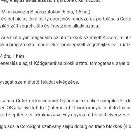
 végrehajtás alkalmazása, TrustZone alkalmazása.
 mirkovezérlő sorozatokon (6 óra, 1,5 hét)
 és definíciói, third party operációs rendszerek portolása a C
vilégizált végrehajtás és TrustZone alkalmazása.
k, valamint olyan magasabb szintű trükkök szemléltetésére, mint
k a programozói modellekel: privilégizált végrehajtás és Trust
 óra, 1 hét)
dgenerálás alapjai. Kódgenerálás blokk szintű támogatása, saját
nyságát szemléltető feladat elvégzése.
tatása. Célok és koncepciók fejlődése az online compilertől a k
ed OS által nyújtott IoT (Internet of Things) irányba mutató tá
t felépítése és alkalmazása. Egy egyszerű feladat elvégzése
olása, a CoreSight szabvány alapú debug és trace blokkok (4 ór