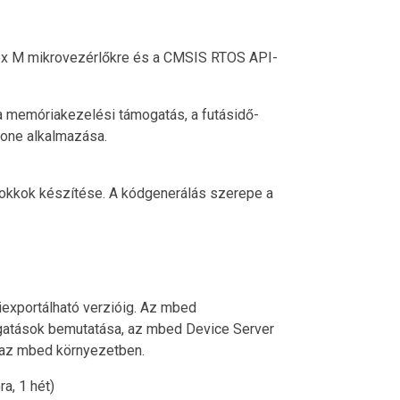
ortex M mikrovezérlőkre és a CMSIS RTOS API-
 a memóriakezelési támogatás, a futásidő-
Zone alkalmazása.
 blokkok készítése. A kódgenerálás szerepe a
iexportálható verzióig. Az mbed
mogatások bemutatása, az mbed Device Server
 az mbed környezetben.
a, 1 hét)