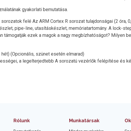
ználatának gyakorlati bemutatása.
sorozatok felé Az ARM Cortex R sorozat tulajdonságai (2 óra, 0,
készlet, pipe-line, utasításkészlet, memóriatartomány. A lock-s
 támogatják ezek a magok a nagy megbízhatóságot? Milyen beép
 hét) (Opcionális, szünet esetén elmarad)
pességei, a legelterjedtebb A sorozatú vezérlők felépítése és 
Rólunk
Munkatársak
Ok