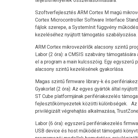
teljesítményének összehasonlítására.
Szoftverfejlesztés ARM Cortex M magú mikrove
Cortex Microcontroller Software Interface Standa
fájlok szerepe, a SystemInit függvény működése,
kezeléséhez nyújtott támogatás szabályozása. 
ARM Cortex mikrovezérlők alacsony szintű prog
Labor (2 óra): a CMSIS szabvány támogatására al
el a program a main kulcsszóig. Egy egyszerű p
alacsony szintű kezelésének gyakorlása.
Magas szintű firmware library-k és perifériakez
Gyakorlat (2 óra): Az egyes gyártók által nyújt
ST Cube platformjának perifériakezelés támogatá
fejlesztőkörnyezetek közötti különbségek. Az 
privilégizált végrehajtás alkalmazása, TrustZon
Labor (6 óra): egyszerű perifériakezelés firmwa
USB device és host működést támogató könyvtári