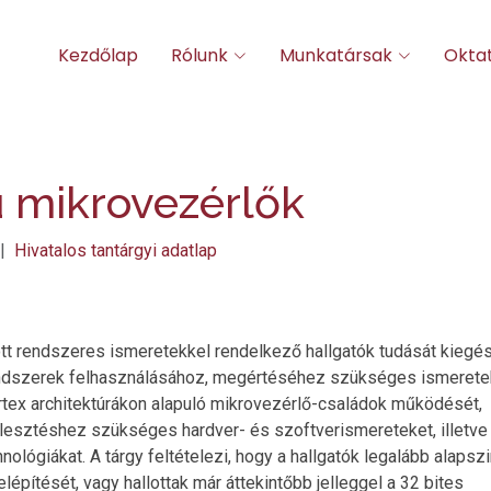
Kezdőlap
Rólunk
Munkatársak
Okta
 mikrovezérlők
 |
Hivatalos tantárgyi adatlap
tt rendszeres ismeretekkel rendelkező hallgatók tudását kiegé
endszerek felhasználásához, megértéséhez szükséges ismeretek
rtex architektúrákon alapuló mikrovezérlő-családok működését,
jlesztéshez szükséges hardver- és szoftverismereteket, illetve
ológiákat. A tárgy feltételezi, hogy a hallgatók legalább alapsz
építését, vagy hallottak már áttekintőbb jelleggel a 32 bites