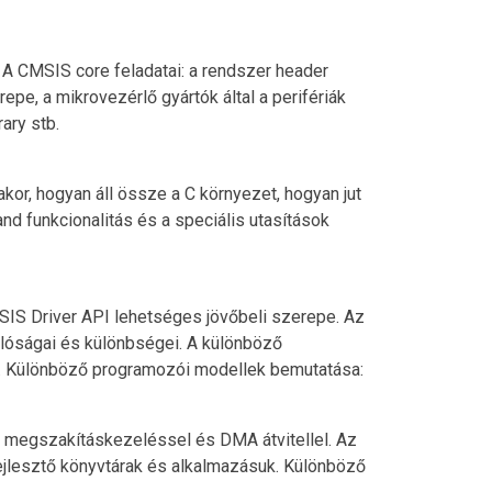
e. A CMSIS core feladatai: a rendszer header
epe, a mikrovezérlő gyártók által a perifériák
ary stb.
kor, hogyan áll össze a C környezet, hogyan jut
nd funkcionalitás és a speciális utasítások
CMSIS Driver API lehetséges jövőbeli szerepe. Az
onlóságai és különbségei. A különböző
a. Különböző programozói modellek bemutatása:
sa megszakításkezeléssel és DMA átvitellel. Az
ejlesztő könyvtárak és alkalmazásuk. Különböző