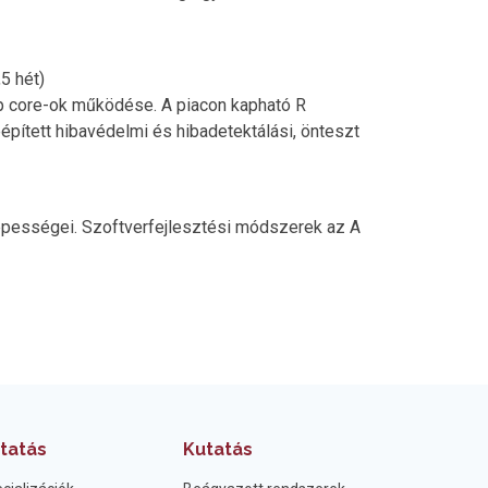
5 hét)
tep core-ok működése. A piacon kapható R
ített hibavédelmi és hibadetektálási, önteszt
képességei. Szoftverfejlesztési módszerek az A
tatás
Kutatás