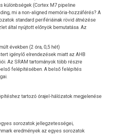
 és különbségek (Cortex M7 pipeline
nding, mi a non-aligned memória-hozzáférés? A
zatok standard perifériáinak rövid átnézése
et által nyújtott előnyök bemutatása. Az
lt években (2 óra, 0,5 hét)
tert igénylő elrendezések miatt az AHB
ciói. Az SRAM tartományok több részre
lső felépítésében. A belső felépítés
gai.
építéshez tartozó órajel-hálózatok megjelenése
egyes sorozatok jellegzetességei,
enchmark eredmények az egyes sorozatok