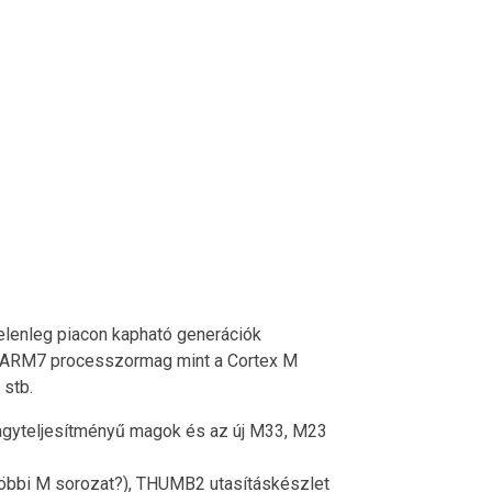
jelenleg piacon kapható generációk
 Az ARM7 processzormag mint a Cortex M
 stb.
gyteljesítményű magok és az új M33, M23
 többi M sorozat?), THUMB2 utasításkészlet