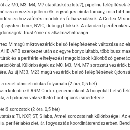
tól az M0, M3, M4, M7 utasításkészlete?), pipeline felépítések
óriaszervezési jellemzők: egységes címtartomány, mi a bit-ba
dési és hozzáférési módok és felhasználásuk. A Cortex M soro
 system timer, NVIC, debugg blokkok. A standard perifériakészl
újdonságok: TrustZone és alkalmazhatósága.
x M magú mikrovezérlők belső felépítésének változása az elmú
ű AHB-APB szerkezet után az egyre bonyolultabb, több busz mas
uktúrák és a periféria-elhelyezési megoldások különböző generá
rációknál. Különbségek az M0, M3, M4, M7 sorozatú vezérlők be
ére. Az új M33, M23 magú vezérlők belső felépítésének újdonsá
 reset utáni elindulás folyamata (2 óra, 0,5 hét)
sa a különböző ARM Cortex generációknál. A bonyolult belső fel
ata, a tipikusan választható boot opciók ismertetése.
lő sorozatok (2 óra, 0,5 hét)
tása: TI, NXP, ST, Silabs, Atmel sorozatainak különbségei. Az 
a, perifériakészlet, ár, fogyasztás koordinátarendszerben. B