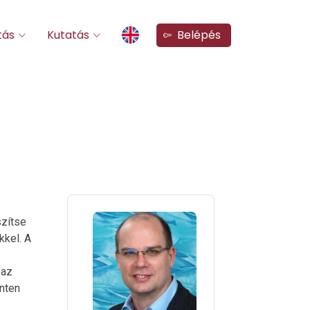
tás
Kutatás
Belépés
szítse
kel. A
 az
inten