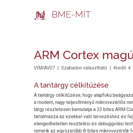
BME-MIT
ARM Cortex magú
VIMIAV07 | Szabadon választható | Kredit: 4
A tantárgy célkitűzése
A tantárgy célkitűzése, hogy alapfokú beágyazo
a modern, nagy teljesítményű mikrovezérlős r
tárgy részletesen bemutatja a 32 bites ARM Co
tartalmazza az ezekkel való tervezéshez és fe
elengedhetetlen tesztelési és debuggolási techn
ismerik az egyszerűbb 8-bites mikrovezérlők fel