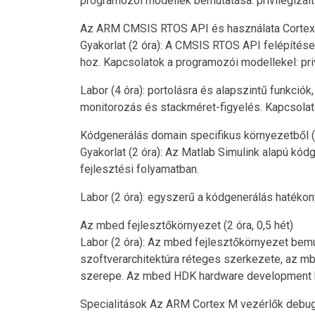
programozói modellek bemutatása: privilégizált
Az ARM CMSIS RTOS API és használata Cortex M
Gyakorlat (2 óra): A CMSIS RTOS API felépítése
hoz. Kapcsolatok a programozói modellekel: pri
Labor (4 óra): portolásra és alapszintű funkció
monitorozás és stackméret-figyelés. Kapcsolato
Kódgenerálás domain specifikus környezetből (4
Gyakorlat (2 óra): Az Matlab Simulink alapú kó
fejlesztési folyamatban.
Labor (2 óra): egyszerű a kódgenerálás hatéko
Az mbed fejlesztőkörnyezet (2 óra, 0,5 hét)
Labor (2 óra): Az mbed fejlesztőkörnyezet bemu
szoftverarchitektúra réteges szerkezete, az mb
szerepe. Az mbed HDK hardware development ki
Specialitások Az ARM Cortex M vezérlők debugg