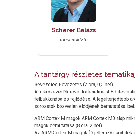
Scherer Balázs
mesteroktató
A tantárgy részletes tematiká
Bevezetés Bevezetés (2 óra, 0,5 hét)
A mikrovezérlők rövid történelme. A 8 bites mi
felbukkanása és fejlődése. A legelterjedtebb a
sorozatok közvetlen elődjének bemutatása: bels
ARM Cortex M magok ARM Cortex M3 alap mikro
magok bemutatása (8 óra, 2 hét)
Az ARM Cortex M magok fő jellemzői: architekt