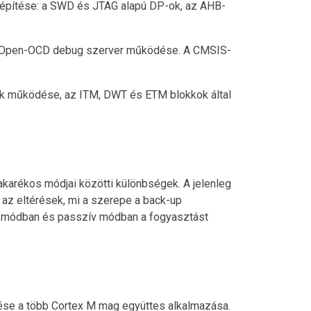
elépítése: a SWD és JTAG alapú DP-ok, az AHB-
 az Open-OCD debug szerver működése. A CMSIS-
okk működése, az ITM, DWT és ETM blokkok által
karékos módjai közötti különbségek. A jelenleg
 az eltérések, mi a szerepe a back-up
v módban és passzív módban a fogyasztást
se a több Cortex M mag együttes alkalmazása.