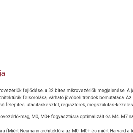
ja
krovezérlők fejlődése, a 32 bites mikrovezérlők megjelenése. A 
rchitektúrák felsorolása, várható jövőbeli trendek bemutatása.
ő felépítés, utasításkészlet, regiszterek, megszakítás-kezelés
vezérlő-mag, M0, M0+ fogyasztásra optimalizált és M4, M7 na
úra (Miért Neumann architektúra az M0, M0+ és miért Harvard a