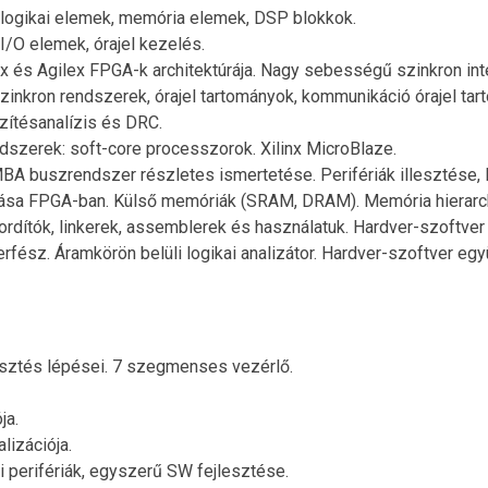
: logikai elemek, memória elemek, DSP blokkok.
 I/O elemek, órajel kezelés.
Stratix és Agilex FPGA-k architektúrája. Nagy sebességű szinkron i
zinkron rendszerek, órajel tartományok, kommunikáció órajel tar
zítésanalízis és DRC.
szerek: soft-core processzorok. Xilinx MicroBlaze.
 buszrendszer részletes ismertetése. Perifériák illesztése, I
ítása FPGA-ban. Külső memóriák (SRAM, DRAM). Memória hierar
rdítók, linkerek, assemblerek és használatuk. Hardver-szoftver s
rfész. Áramkörön belüli logikai analizátor. Hardver-szoftver egy
lesztés lépései. 7 szegmenses vezérlő.
ja.
izációja.
i perifériák, egyszerű SW fejlesztése.