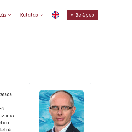
tás
Kutatás
Belépés
atása.
ző
sszoros
örben
etjük.