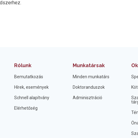
ndszerhez.
Rólunk
Munkatársak
Ok
Bemutatkozás
Minden munkatárs
Spe
Hírek, események
Doktoranduszok
Köt
Schnell alapítvány
Adminisztráció
Sza
tár
Elérhetőség
Tém
Öná
Sza