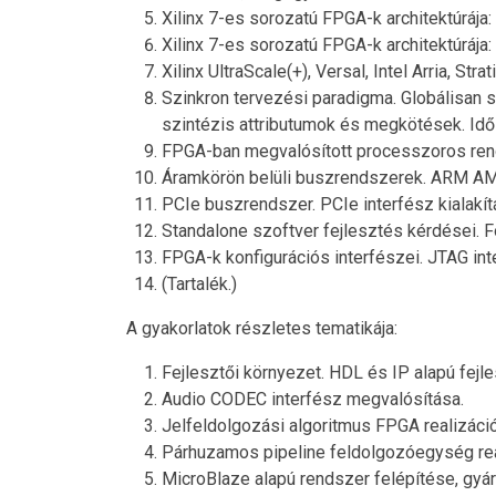
Xilinx 7-es sorozatú FPGA-k architektúrája
Xilinx 7-es sorozatú FPGA-k architektúrája:
Xilinx UltraScale(+), Versal, Intel Arria, 
Szinkron tervezési paradigma. Globálisan s
szintézis attributumok és megkötések. Idő
FPGA-ban megvalósított processzoros rend
Áramkörön belüli buszrendszerek. ARM AMBA
PCIe buszrendszer. PCIe interfész kialak
Standalone szoftver fejlesztés kérdései. Fo
FPGA-k konfigurációs interfészei. JTAG inte
(Tartalék.)
A gyakorlatok részletes tematikája:
Fejlesztői környezet. HDL és IP alapú fej
Audio CODEC interfész megvalósítása.
Jelfeldolgozási algoritmus FPGA realizáció
Párhuzamos pipeline feldolgozóegység real
MicroBlaze alapú rendszer felépítése, gyár