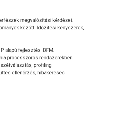
nterfészek megvalósítási kérdései.
tományok között. Időzítési kényszerek,
P alapú fejlesztés. BFM.
chia processzoros rendszerekben.
zétválasztás, profiling.
üttes ellenőrzés, hibakeresés.