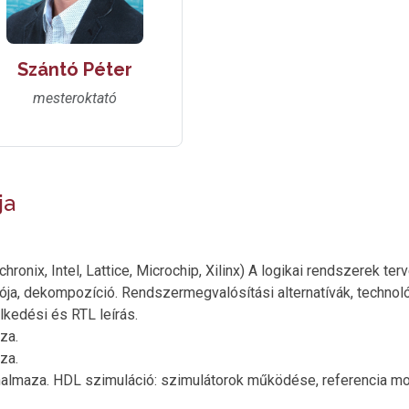
Szántó Péter
mesteroktató
ja
ronix, Intel, Lattice, Microchip, Xilinx) A logikai rendszerek t
ója, dekompozíció. Rendszermegvalósítási alternatívák, technoló
lkedési és RTL leírás.
za.
za.
almaza. HDL szimuláció: szimulátorok működése, referencia mod