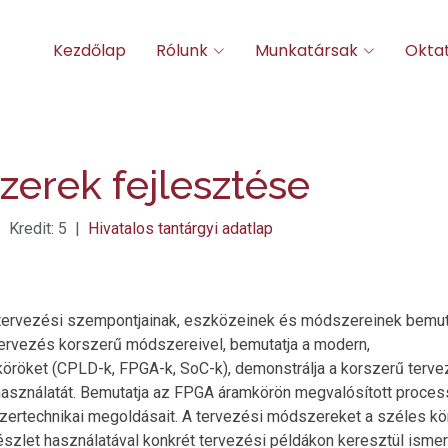
Kezdőlap
Rólunk
Munkatársak
Okta
erek fejlesztése
 Kredit: 5 |
Hivatalos tantárgyi adatlap
ek tervezési szempontjainak, eszközeinek és módszereinek bemut
rtervezés korszerű módszereivel, bemutatja a modern,
öröket (CPLD-k, FPGA-k, SoC-k), demonstrálja a korszerű terve
használatát. Bemutatja az FPGA áramkörön megvalósított proce
szertechnikai megoldásait. A tervezési módszereket a széles k
észlet használatával konkrét tervezési példákon keresztül ismert