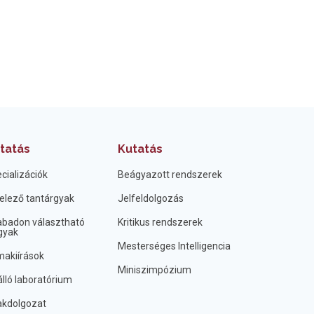
tatás
Kutatás
cializációk
Beágyazott rendszerek
elező tantárgyak
Jelfeldolgozás
badon választható
Kritikus rendszerek
gyak
Mesterséges Intelligencia
akiírások
Miniszimpózium
lló laboratórium
kdolgozat