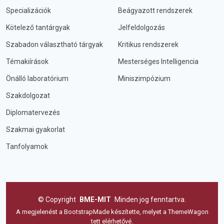
Specializációk
Beágyazott rendszerek
Kötelező tantárgyak
Jelfeldolgozás
Szabadon választható tárgyak
Kritikus rendszerek
Témakiírások
Mesterséges Intelligencia
Önálló laboratórium
Miniszimpózium
Szakdolgozat
Diplomatervezés
Szakmai gyakorlat
Tanfolyamok
©
Copyright
BME-MIT
Minden jog fenntartva.
A megjelenést a
BootstrapMade
készítette, melyet a
ThemeWagon
tett elérhetővé.