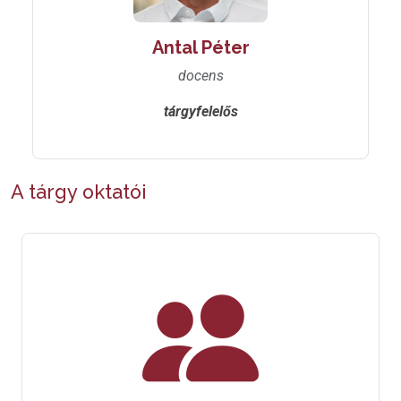
Antal Péter
docens
tárgyfelelős
A tárgy oktatói