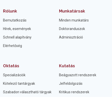
Rólunk
Munkatársak
Bemutatkozás
Minden munkatárs
Hírek, események
Doktoranduszok
Schnell alapítvány
Adminisztráció
Elérhetőség
Oktatás
Kutatás
Specializációk
Beágyazott rendszerek
Kötelező tantárgyak
Jelfeldolgozás
Szabadon választható tárgyak
Kritikus rendszerek
Témakiírások
Mesterséges Intelligencia
Önálló laboratórium
Miniszimpózium