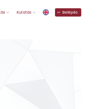
tás
Kutatás
Belépés