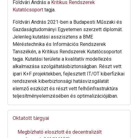
Földvári András a
Kritikus Rendszerek
Kutatócsoport
tagja.
Földvári András 2021-ben a Budapesti Műszaki és
Gazdaságtudományi Egyetemen szerzett diplomát.
Jelenleg kutatási asszisztens a BME
Méréstechnika és Információs Rendszerek
Tanszékén, a Kritikus Rendszerek Kutatócsoportot
tagja. Kutatási területe a kvalitatív modellezés
alkalmazása szolgáltatásbiztonságban. Részt vett
ipari K+F projektekben, fejlesztett IT/OT kiberfizikai
rendszerek kiberbiztonsági hatásvizsgálatát
elemző eszközt és részt vett felhőinfrastruktúra
teljesítményelemzésében és optimalizációjában.
Oktatott tárgyai
Megbízható elosztott és decentralizált