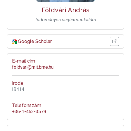
Földvári András
tudományos segédmunkatárs
Google Scholar
E-mail cím
foldvari@mit.bme.hu
Iroda
IB414
Telefonszám
+36-1-463-3579