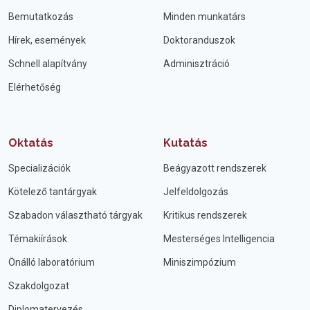
Bemutatkozás
Minden munkatárs
Hírek, események
Doktoranduszok
Schnell alapítvány
Adminisztráció
Elérhetőség
Oktatás
Kutatás
Specializációk
Beágyazott rendszerek
Kötelező tantárgyak
Jelfeldolgozás
Szabadon választható tárgyak
Kritikus rendszerek
Témakiírások
Mesterséges Intelligencia
Önálló laboratórium
Miniszimpózium
Szakdolgozat
Diplomatervezés