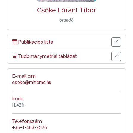
Csőke Lóránt Tibor
óraadó
Publikációs lista
Tudománymetriai táblázat
E-mail cím
csoke@mit.bme.hu
Iroda
IE426
Telefonszám
+36-1-463-2576