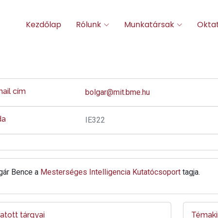
Kezdőlap
Rólunk
Munkatársak
Okta
ail cím
bolgar@mit.bme.hu
da
IE322
gár Bence a
Mesterséges Intelligencia Kutatócsoport
tagja.
atott tárgyai
Témakií