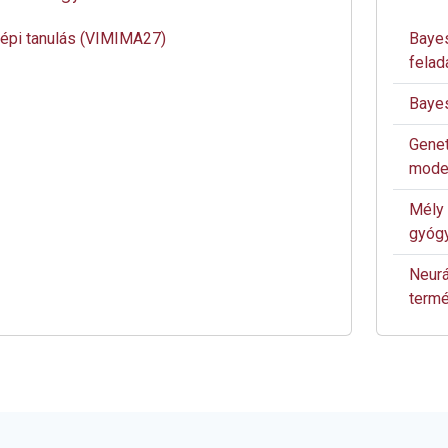
épi tanulás (VIMIMA27)
Bayes
felad
Bayes
Genet
model
Mély 
gyóg
Neurá
term