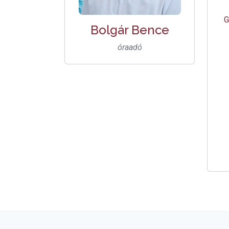
G
Bolgár Bence
óraadó