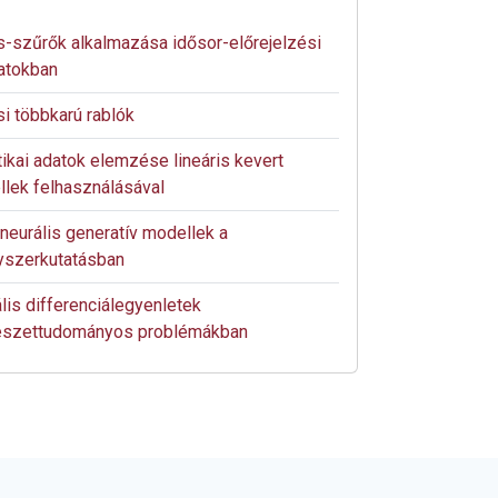
-szűrők alkalmazása idősor-előrejelzési
atokban
i többkarú rablók
ikai adatok elemzése lineáris kevert
lek felhasználásával
neurális generatív modellek a
yszerkutatásban
lis differenciálegyenletek
észettudományos problémákban