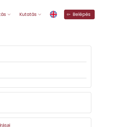
tás
Kutatás
Belépés
rásai