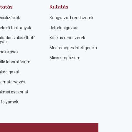
tatás
Kutatás
cializációk
Beágyazott rendszerek
elező tantárgyak
Jelfeldolgozás
badon választható
Kritikus rendszerek
gyak
Mesterséges Intelligencia
akiírások
Miniszimpózium
lló laboratórium
kdolgozat
lomatervezés
kmai gyakorlat
nfolyamok