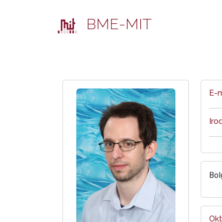
BME-MIT
E-m
Iro
Bol
Okt