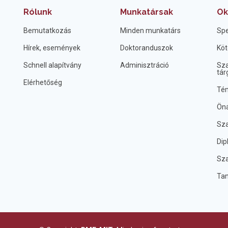
Rólunk
Munkatársak
Ok
Bemutatkozás
Minden munkatárs
Spe
Hírek, események
Doktoranduszok
Köt
Schnell alapítvány
Adminisztráció
Sza
tár
Elérhetőség
Tém
Öná
Sza
Dip
Sza
Ta