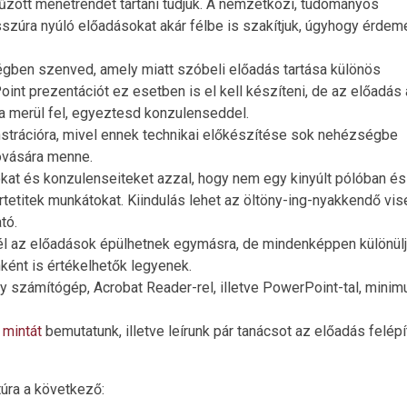
itűzött menetrendet tartani tudjuk. A nemzetközi, tudományos
osszúra nyúló előadásokat akár félbe is szakítjuk, úgyhogy érdem
ségben szenved, amely miatt szóbeli előadás tartása különös
nt prezentációt ez esetben is el kell készíteni, de az előadás 
a merül fel, egyeztesd konzulenseddel.
trációra, mivel ennek technikai előkészítése sok nehézségbe
ovására menne.
okat és konzulenseiteket azzal, hogy nem egy kinyúlt pólóban és
etitek munkátokat. Kiindulás lehet az öltöny-ing-nyakkendő vise
tó.
 az előadások épülhetnek egymásra, de mindenképpen különüljö
ként is értékelhetők legyenek.
 számítógép, Acrobat Reader-rel, illetve PowerPoint-tal, mini
s
mintát
bemutatunk, illetve leírunk pár tanácsot az előadás felépí
túra a következő: