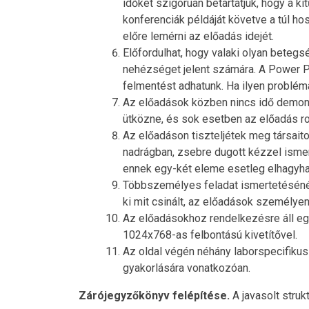
időket szigorúan betartatjuk, hogy a k
konferenciák példáját követve a túl h
előre lemérni az előadás idejét.
Előfordulhat, hogy valaki olyan beteg
nehézséget jelent számára. A Power Poi
felmentést adhatunk. Ha ilyen problém
Az előadások közben nincs idő demons
ütközne, és sok esetben az előadás r
Az előadáson tiszteljétek meg társait
nadrágban, zsebre dugott kézzel ismert
ennek egy-két eleme esetleg elhagyha
Többszemélyes feladat ismertetésénél
ki mit csinált, az előadások személyen
Az előadásokhoz rendelkezésre áll egy
1024x768-as felbontású kivetítővel.
Az oldal végén néhány laborspecifiku
gyakorlására vonatkozóan.
Zárójegyzőkönyv felépítése.
A javasolt struk