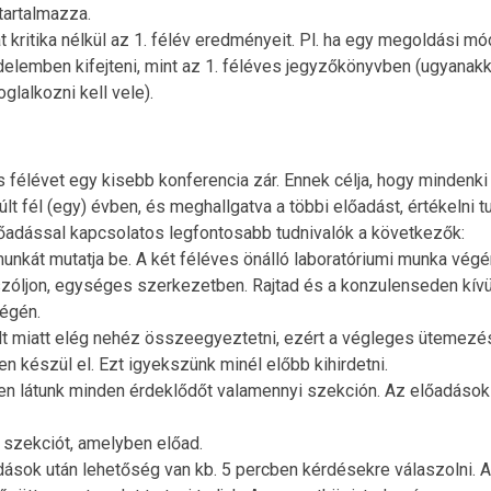
tartalmazza.
t kritika nélkül az 1. félév eredményeit. Pl. ha egy megoldási m
edelemben kifejteni, mint az 1. féléves jegyzőkönyvben (ugyanak
lalkozni kell vele).
 félévet egy kisebb konferencia zár. Ennek célja, hogy mindenki
lt fél (egy) évben, és meghallgatva a többi előadást, értékelni tu
lőadással kapcsolatos legfontosabb tudnivalók a következők:
nkát mutatja be. A két féléves önálló laboratóriumi munka végé
zóljon, egységes szerkezetben. Rajtad és a konzulenseden kívü
végén.
elt miatt elég nehéz összeegyeztetni, ezért a végleges ütemezé
en készül el. Ezt igyekszünk minél előbb kihirdetni.
en látunk minden érdeklődőt valamennyi szekción. Az előadások
a szekciót, amelyben előad.
ások után lehetőség van kb. 5 percben kérdésekre válaszolni. 