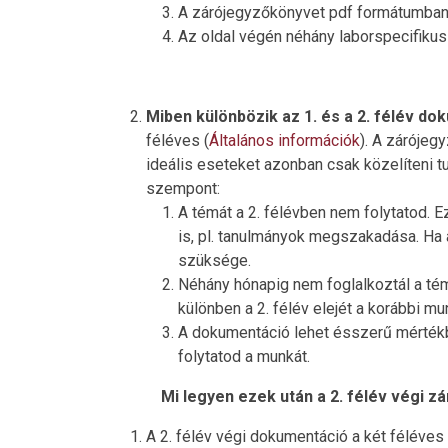
A zárójegyzőkönyvet pdf formátumban k
Az oldal végén néhány laborspecifiku
Miben különbözik az 1. és a 2. félév d
féléves (
Általános információk
). A zárójeg
ideális eseteket azonban csak közelíteni t
szempont:
A témát a 2. félévben nem folytatod. E
is, pl. tanulmányok megszakadása. Ha 
szüksége.
Néhány hónapig nem foglalkoztál a té
különben a 2. félév elejét a korábbi m
A dokumentáció lehet ésszerű mértékbe
folytatod a munkát.
Mi legyen ezek után a 2. félév végi 
A 2. félév végi dokumentáció a két féléve