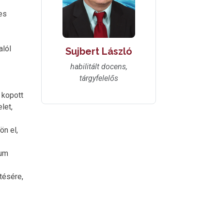
es
alól
Sujbert László
habilitált docens,
tárgyfelelős
 kopott
let,
n el,
mum
tésére,