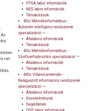
FPGA labor információk
NES labor információk
Témakiírások
BSc Mérnökinformatikus -
Autonóm intelligens rendszerek
t
specializáció
. Az
Általános információk
hány
Témakiírások
BSc Mérnökinformatikus -
életlen
Szoftverfejlesztés specializáció
ra van
Általános információk
Témakiírások
tálás,
MSc Villamosmérnöki -
Beágyazott információs rendszerek
specializáció
Általános információk
Követelmények
Segédletek
DSP labor információk