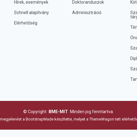
Hírek, események
Doktoranduszok
Köt
Schnell alapítvány
Adminisztráció
Sza
tár
Elérhetőség
Tém
Öná
Sza
Dip
Sza
Ta
©
Copyright
BME-MIT
Minden jog fenntartva.
 megjelenést a
BootstrapMade
készítette, melyet a
ThemeWagon
tett elérhető