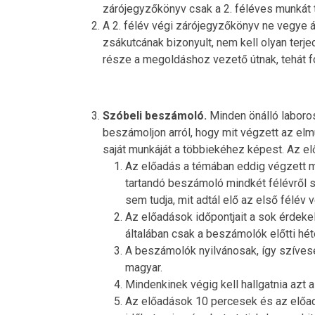
zárójegyzőkönyv csak a 2. féléves munkát 
A 2. félév végi zárójegyzőkönyv ne vegye á
zsákutcának bizonyult, nem kell olyan terj
része a megoldáshoz vezető útnak, tehát fog
Szóbeli beszámoló.
Minden önálló laboros
beszámoljon arról, hogy mit végzett az elmú
saját munkáját a többiekéhez képest. Az e
Az előadás a témában eddig végzett mu
tartandó beszámoló mindkét félévről s
sem tudja, mit adtál elő az első félév 
Az előadások időpontjait a sok érdek
általában csak a beszámolók előtti hét
A beszámolók nyilvánosak, így szíves
magyar.
Mindenkinek végig kell hallgatnia azt 
Az előadások 10 percesek és az előad