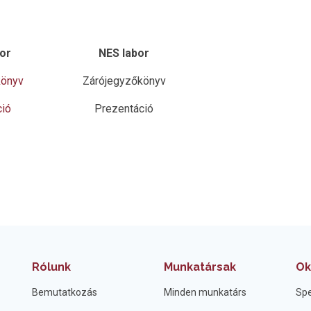
or
NES labor
könyv
Zárójegyzőkönyv
ció
Prezentáció
Rólunk
Munkatársak
Ok
Bemutatkozás
Minden munkatárs
Spe