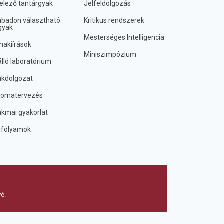
elező tantárgyak
Jelfeldolgozás
badon választható
Kritikus rendszerek
gyak
Mesterséges Intelligencia
akiírások
Miniszimpózium
lló laboratórium
kdolgozat
lomatervezés
kmai gyakorlat
nfolyamok
vé.