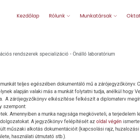
Kezdőlap
Rólunk
Munkatársak
Okta
ciós rendszerek specializáció - Önálló laboratórium
mi munkát teljes egészében dokumentáló mű a zárójegyzőkönyv. C
nek alapján valaki más a munkát folytatni tudja, anélkül hogy V
. A zárójegyzőkönyv elkészítése felkészít a diplomaterv megír
y szempont:
letek. Amennyiben a munka nagysága megköveteli, a terjedelem l
s dolgozatokat. A jegyzőkönyv felépítését az
oldal végén
ismertet
lt műszaki alkotás dokumentációit (kapcsolási rajz, huzalozási 
lete, használati útmutató stb.).