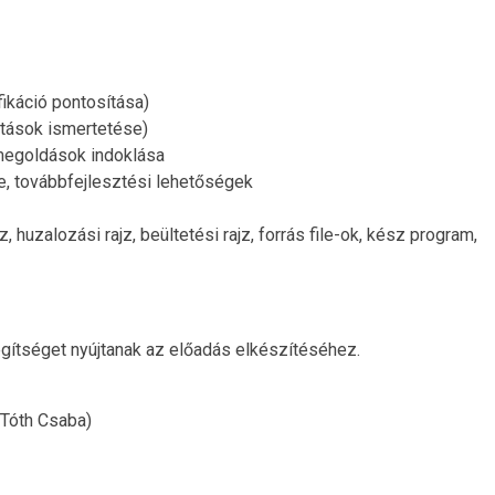
ikáció pontosítása)
otások ismertetése)
 megoldások indoklása
e, továbbfejlesztési lehetőségek
 huzalozási rajz, beültetési rajz, forrás file-ok, kész program,
gítséget nyújtanak az előadás elkészítéséhez.
 Tóth Csaba)