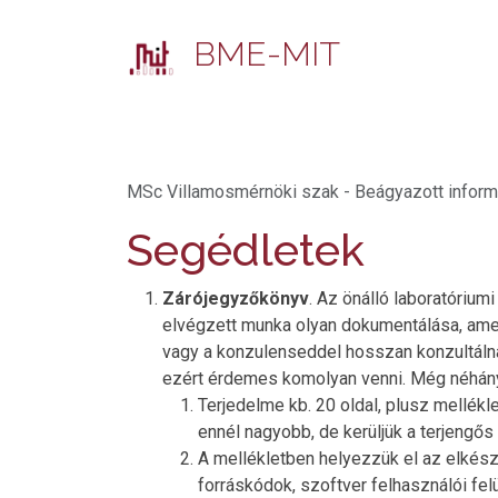
BME-MIT
MSc Villamosmérnöki szak - Beágyazott informá
Segédletek
Zárójegyzőkönyv
. Az önálló laboratóriu
elvégzett munka olyan dokumentálása, amely
vagy a konzulenseddel hosszan konzultálna
ezért érdemes komolyan venni. Még néhán
Terjedelme kb. 20 oldal, plusz mellék
ennél nagyobb, de kerüljük a terjengő
A mellékletben helyezzük el az elkészü
forráskódok, szoftver felhasználói felü