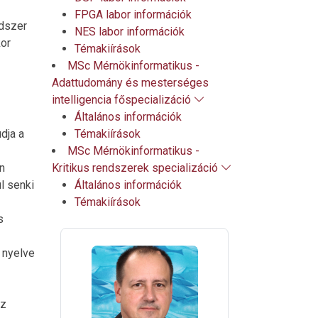
FPGA labor információk
ódszer
NES labor információk
kor
Témakiírások
MSc Mérnökinformatikus -
Adattudomány és mesterséges
intelligencia főspecializáció
Általános információk
dja a
Témakiírások
MSc Mérnökinformatikus -
n
Kritikus rendszerek specializáció
l senki
Általános információk
Témakiírások
s
 nyelve
Az