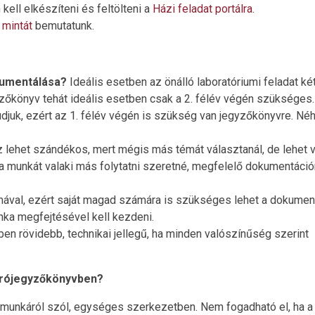
ell elkészíteni és feltölteni a
Házi feladat portálra
.
s
mintát
bemutatunk.
okumentálása?
Ideális esetben az önálló laboratóriumi feladat ké
yzőkönyv tehát ideális esetben csak a 2. félév végén szükséges
udjuk, ezért az 1. félév végén is szükség van jegyzőkönyvre. Né
z lehet szándékos, mert mégis más témát választanál, de lehet v
a munkát valaki más folytatni szeretné, megfelelő dokumentáció
mával, ezért saját magad számára is szükséges lehet a dokumen
unka megfejtésével kell kezdeni.
n rövidebb, technikai jellegű, ha minden valószínűség szerint
zárójegyzőkönyvben?
s munkáról szól, egységes szerkezetben. Nem fogadható el, ha a