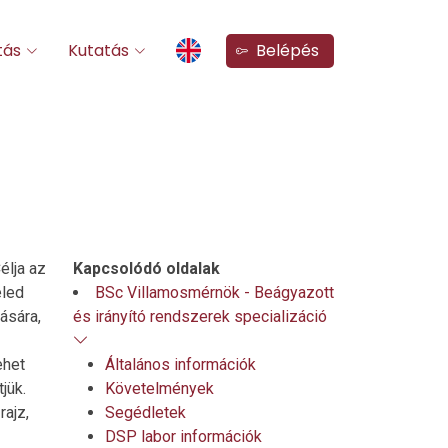
tás
Kutatás
Belépés
élja az
Kapcsolódó oldalak
eled
BSc Villamosmérnök - Beágyazott
ására,
és irányító rendszerek specializáció
ehet
Általános információk
jük.
Követelmények
rajz,
Segédletek
DSP labor információk